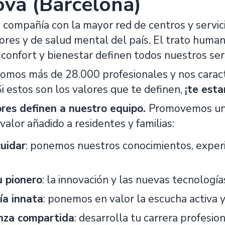
va (Barcelona)
compañía con la mayor red de centros y servicio
es y de salud mental del país. El trato humano y
confort y bienestar definen todos nuestros serv
omos más de 28.000 profesionales y nos carac
 Si estos son los valores que te definen,
¡te est
res definen a nuestro equipo.
Promovemos un 
alor añadido a residentes y familias:
cuidar
: ponemos nuestros conocimientos, experi
u pionero
: la innovación y las nuevas tecnología
ía innata
: ponemos en valor la escucha activa y
anza compartida
: desarrolla tu carrera profesio