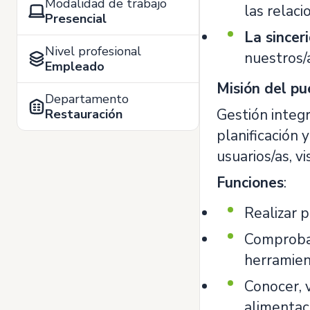
Modalidad de trabajo
las relaci
Presencial
La sincer
Nivel profesional
nuestros/a
Empleado
Misión del pu
Departamento
Gestión integr
Restauración
planificación 
usuarios/as, v
Funciones
:
Realizar 
Comprobar
herramien
Conocer, v
alimentac