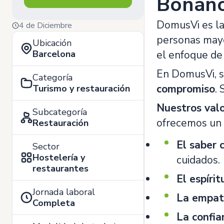
Bonano
DomusVi es la 
4 de Diciembre
personas mayor
Ubicación
Barcelona
el enfoque de 
En DomusVi, s
Categoría
compromiso
.
Turismo y restauración
Nuestros valo
Subcategoría
ofrecemos un v
Restauración
El saber 
Sector
Hostelería y
cuidados.
restaurantes
El espírit
Jornada laboral
La empat
Completa
La confi