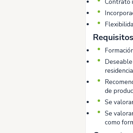
Contrato 
Incorpora
Flexibilid
Requisito
Formación
Deseable 
residenci
Recomenda
de produc
Se valorar
Se valorar
como form